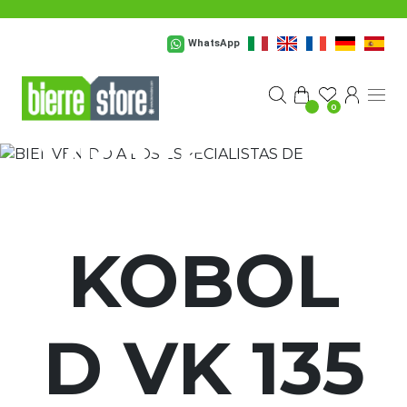
Saltar al contenido principal
BIENVENIDO A
WhatsApp
LOS
ESPECIALISTAS DE
KOBOLD
0
VK 135
KOBOL
D VK 135