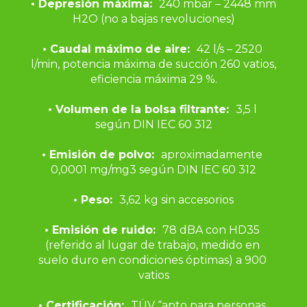
• Depresión máxima:  
240 mbar – 2448 mm 
H2O (no a bajas revoluciones)
• Caudal máximo de aire:  
42 l/s – 2520 
l/min, potencia máxima de succión 260 vatios, 
eficiencia máxima 29 %.
• Volumen de la bolsa filtrante:  
3,5 l 
según DIN IEC 60 312
• Emisión de polvo:  
aproximadamente 
0,0001 mg/mg3 según DIN IEC 60 312
• Peso:  
3,62 kg sin accesorios
• Emisión de ruido:  
78 dBA con HD35 
(referido al lugar de trabajo, medido en 
suelo duro en condiciones óptimas) a 900 
vatios
• Certificación:  
TÜV “apto para personas 