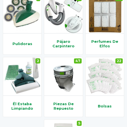
Pájaro
Perfumes De
Pulidoras
Carpintero
Elfos
2
47
22
Él Estaba
Piezas De
Bolsas
Limpiando
Repuesto
5