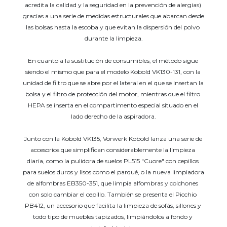
acredita la calidad y la seguridad en la prevención de alergias) 
gracias a una serie de medidas estructurales que abarcan desde 
las bolsas hasta la escoba y que evitan la dispersión del polvo 
durante la limpieza.
En cuanto a la sustitución de consumibles, el método sigue 
siendo el mismo que para el modelo Kobold VK130-131, con la 
unidad de filtro que se abre por el lateral en el que se insertan la 
bolsa y el filtro de protección del motor, mientras que el filtro 
HEPA se inserta en el compartimento especial situado en el 
lado derecho de la aspiradora.
Junto con la Kobold VK135, Vorwerk Kobold lanza una serie de 
accesorios que simplifican considerablemente la limpieza 
diaria, como la pulidora de suelos PL515 "Cuore" con cepillos 
para suelos duros y lisos como el parqué, o la nueva limpiadora 
de alfombras EB350-351, que limpia alfombras y colchones 
con solo cambiar el cepillo. También se presenta el Picchio 
PB412, un accesorio que facilita la limpieza de sofás, sillones y 
todo tipo de muebles tapizados, limpiándolos a fondo y 