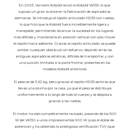
En 2003, Vorwerk Kobold lanzó la Kobold VK135, lo que 
supuso un gran avance en la fabricación de aspiradoras 
alemanas. Se introdujo el cepillo articulado HD35 con ruedas, 
lo que hizo que la Kobold fuera increíblemente ligera y 
manejable, permitiendo alcanzar la suciedad en los lugares 
más difíciles y mantenerla en posición vertical con solo mover 
el cepillo hacia adelante. Gracias al cepillo articulado, se puede 
sortear cualquier obstáculo sin esfuerzo, dejando atrás las 
antiguas aspiradoras estáticas, difíciles de transportar y con 
una succión limitada a la parte frontal, presentes en los 
modelos Kobold anteriores.
El peso es de 3,62 kg, pero gracias al cepillo HD35 sentirás que 
llevas una pluma por la casa, ya que el peso se distribuye 
uniformemente a lo largo de todo el cuerpo y se desplaza 
gracias a las ruedas.
El motor ha sido completamente revisado, pasando de los 500 
W del VK130 a unos impresionantes 900 W (¡casi el doble de 
potencia!) y ha obtenido la prestigiosa certificación TÜV (que 