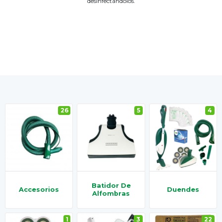
desinfectándolos.
26
5
4
Batidor De
Accesorios
Duendes
Alfombras
1
3
22