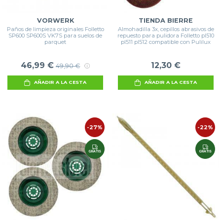
VORWERK
TIENDA BIERRE
Paños de limpieza originales Folletto
Almohadilla 3x, cepillos abrasivos de
SP600 SP600S VK7S para suelos de
repuesto para pulidora Folletto pl510
parquet
pl511 pl512 compatible con Pulilux
46,99 €
12,30 €
49,90 €
AÑADIR A LA CESTA
AÑADIR A LA CESTA
-27%
-22%
GRATIS
GRATIS