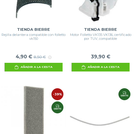
TIENDA BIERRE
TIENDA BIERRE
Rejilla delantera compatible con folletto
Motor Folletto VK135 VK136, certificado
vk150
por TUV, compatible
4,90 €
39,90 €
8,50 €
AÑADIR A LA CESTA
AÑADIR A LA CESTA
-39%
GRATIS
GRATIS