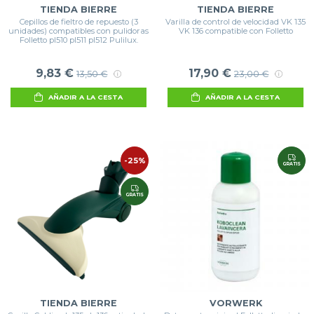
TIENDA BIERRE
TIENDA BIERRE
Cepillos de fieltro de repuesto (3
Varilla de control de velocidad VK 135
unidades) compatibles con pulidoras
VK 136 compatible con Folletto
Folletto pl510 pl511 pl512 Pulilux.
9,83 €
17,90 €
13,50 €
23,00 €
AÑADIR A LA CESTA
AÑADIR A LA CESTA
-25%
GRATIS
GRATIS
TIENDA BIERRE
VORWERK