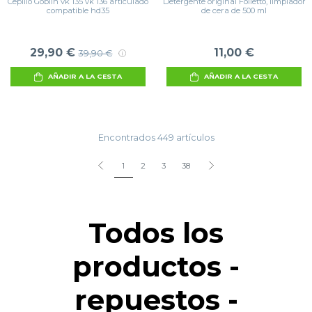
Cepillo Goblin vk 135 vk 136 articulado
Detergente original Folletto, limpiador
compatible hd35
de cera de 500 ml
29,90 €
11,00 €
39,90 €
AÑADIR A LA CESTA
AÑADIR A LA CESTA
Encontrados 449 artículos
1
2
3
38
Todos los
productos -
repuestos -