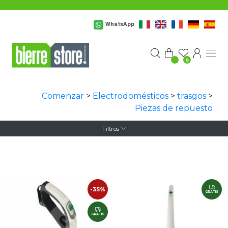
Saltar al contenido principal
WhatsApp
0
Comenzar
>
Electrodomésticos
>
trasgos
>
Piezas de repuesto
Filtros
-35%
GRATIS
GRATIS