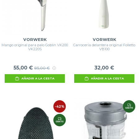
VORWERK
VORWERK
Mango original para palo Goblin VK200
Carrocería delantera original Folletto
VK220S
VB100
55,00 €
32,00 €
85,00 €
AÑADIR A LA CESTA
AÑADIR A LA CESTA
-42%
GRATIS
GRATIS