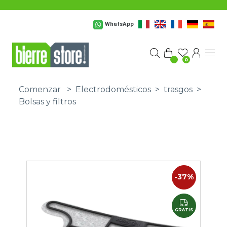
Saltar al contenido principal
WhatsApp
0
Comenzar
>
Electrodomésticos
>
trasgos
>
Bolsas y filtros
-37%
GRATIS