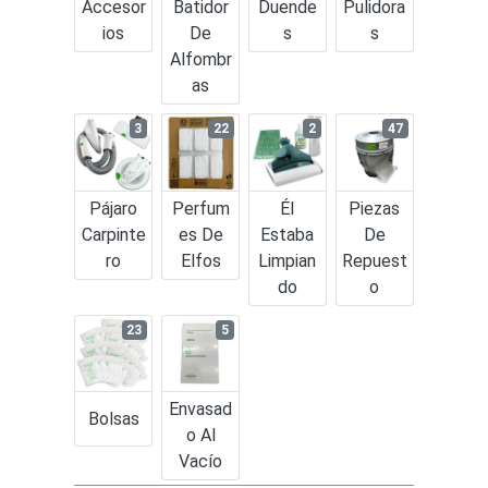
Accesor
Batidor
Duende
Pulidora
Ios
De
S
S
Alfombr
As
3
22
2
47
Pájaro
Perfum
Él
Piezas
Carpinte
Es De
Estaba
De
Ro
Elfos
Limpian
Repuest
Do
O
23
5
Envasad
Bolsas
O Al
Vacío