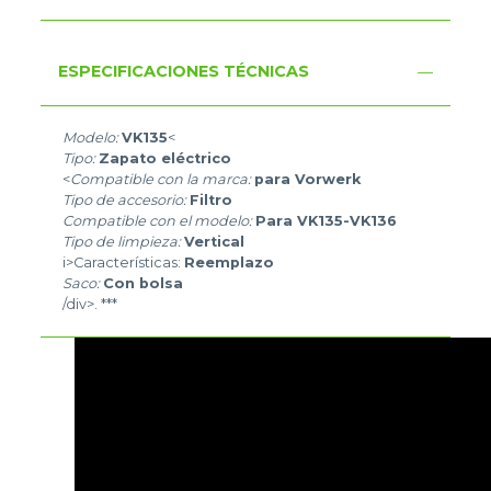
ESPECIFICACIONES TÉCNICAS
Modelo:
VK135
<
Tipo:
Zapato eléctrico
<
Compatible con la marca:
para Vorwerk
Tipo de accesorio:
Filtro
Compatible con el modelo:
Para VK135-VK136
Tipo de limpieza:
Vertical
i>Características:
Reemplazo
Saco:
Con bolsa
/div>. ***