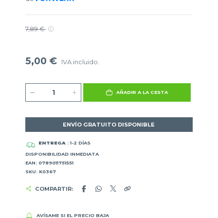
7,89 €
5,00 €
IVA incluido.
AÑADIR A LA CESTA
ENVÍO GRATUITO DISPONIBLE
ENTREGA
: 1-2 DÍAS
DISPONIBILIDAD INMEDIATA
EAN: 0789011751551
SKU: K0367
COMPARTIR:
AVÍSAME SI EL PRECIO BAJA