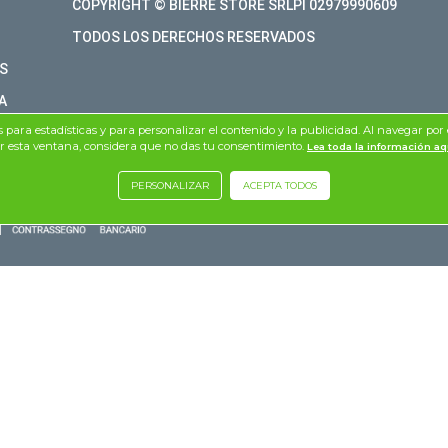
COPYRIGHT © BIERRE STORE SRLPI 02979990609
TODOS LOS DERECHOS RESERVADOS
S
A
os para estadísticas y para personalizar el contenido y la publicidad. Al navegar por 
r esta ventana, considera que no das tu consentimiento.
Lea toda la información aq
PERSONALIZAR
ACEPTA TODOS