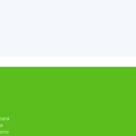
ara 
a 
rio 