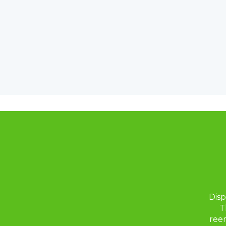
Disp
T
ree