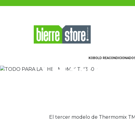
Saltar al contenido principal
TODO PAR
THERMOM
KOBOLD REACONDICIONADO
TM3300
El tercer modelo de Thermomix TM330