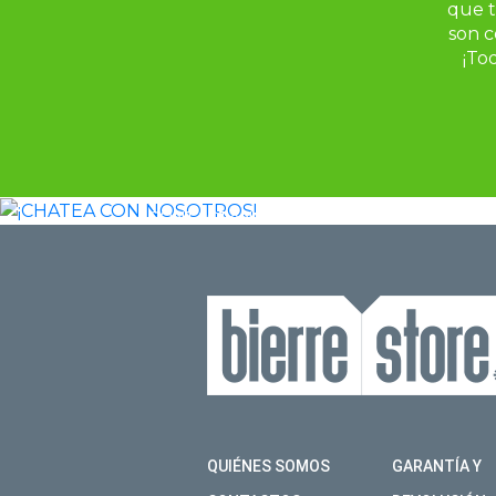
que t
son c
¡To
¡CHATEA 
NOSOTROS
CONTÁCTANOS POR WHATSAPP PARA REC
ENCONTRAR EL MODELO ADECUADO PARA 
CHARLAR
QUIÉNES SOMOS
GARANTÍA Y