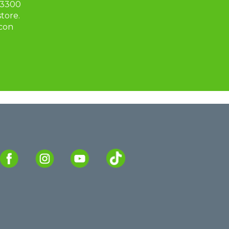
3300 
tore. 
con 