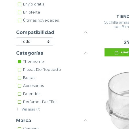
Envío gratis
En oferta
TIEN
Últimas novedades
Cuchilla ama
con Bim
Compatibilidad
2
Categorías
AÑAD
Thermomix
Piezas De Repuesto
Bolsas
Accesorios
Duendes
Perfumes De Elfos
Ver más
(7)
Marca
Vorwerk