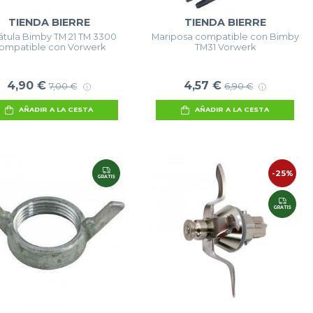
TIENDA BIERRE
TIENDA BIERRE
átula Bimby TM 21 TM 3300
Mariposa compatible con Bimby
ompatible con Vorwerk
TM31 Vorwerk
4,90 €
4,57 €
7,00 €
6,90 €
AÑADIR A LA CESTA
AÑADIR A LA CESTA
-25%
GRATIS
GRATIS