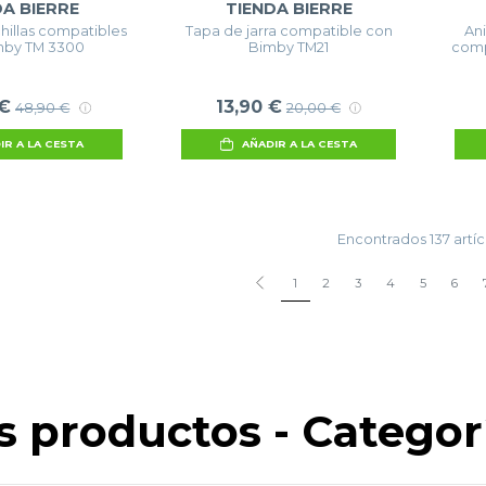
DA BIERRE
TIENDA BIERRE
hillas compatibles
Tapa de jarra compatible con
Ani
mby TM 3300
Bimby TM21
comp
 €
13,90 €
48,90 €
20,00 €
IR A LA CESTA
AÑADIR A LA CESTA
Encontrados 137 artíc
1
2
3
4
5
6
s productos - Catego