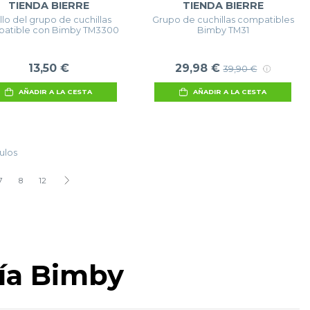
TIENDA BIERRE
TIENDA BIERRE
llo del grupo de cuchillas
Grupo de cuchillas compatibles
atible con Bimby TM3300
Bimby TM31
13,50 €
29,98 €
39,90 €
AÑADIR A LA CESTA
AÑADIR A LA CESTA
ulos
7
8
12
ría Bimby