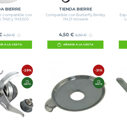
DA BIERRE
TIENDA BIERRE
r compatible con
Compatible con Butterfly Bimby
Esp
, TM21 y TM3300
TM 21 Vorwerk
c
€
4,50 €
4,50 €
6,50 €
IR A LA CESTA
AÑADIR A LA CESTA
-29%
-31%
GRATIS
GRATIS