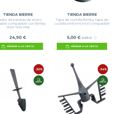
TIENDA BIERRE
TIENDA BIERRE
ador de patatas de acero
Tapa de cuchilla Bimby, tapa de
dable compatible con Bimby
cuchilla tm6 tm5 tm31 compatible
TM31-TM5-TM6
24,90 €
5,00 €
9,99 €
AÑADIR A LA CESTA
AÑADIR A LA CESTA
-30%
-34%
GRATIS
GRATIS