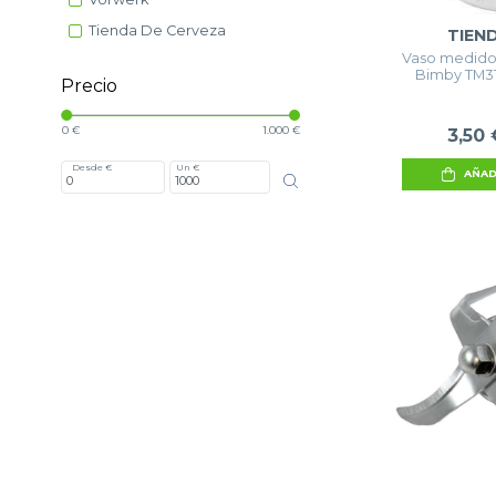
Tienda De Cerveza
TIEN
Vaso medido
Bimby TM31
Precio
0 €
1.000 €
3,50 
Desde €
Un €
AÑAD