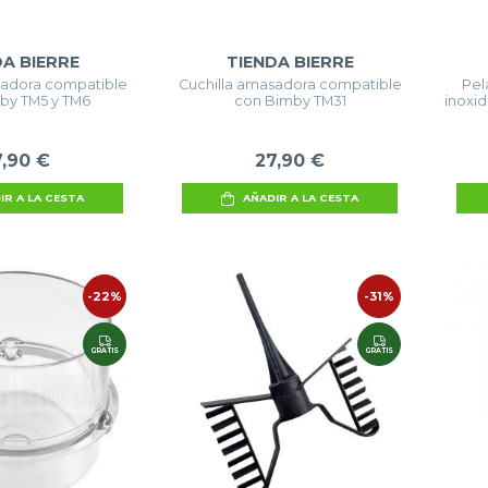
DA BIERRE
TIENDA BIERRE
sadora compatible
Cuchilla amasadora compatible
Pel
by TM5 y TM6
con Bimby TM31
inoxi
7,90 €
27,90 €
IR A LA CESTA
AÑADIR A LA CESTA
-22%
-31%
GRATIS
GRATIS