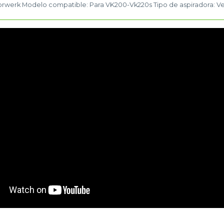
orwerk Modelo compatible: Para VK200-Vk220s Tipo de aspiradora: Ve