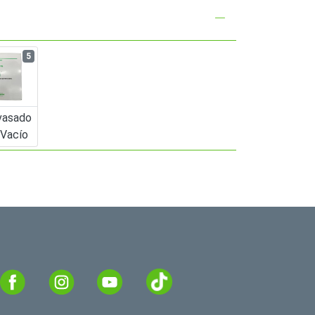
5
vasado
 Vacío