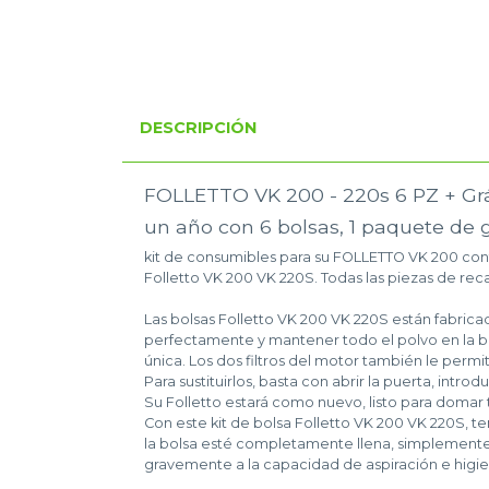
DESCRIPCIÓN
FOLLETTO VK 200 - 220s 6 PZ + G
un año con 6 bolsas, 1 paquete de g
kit de consumibles para su FOLLETTO VK 200 conti
Folletto VK 200 VK 220S. Todas las piezas de rec
Las bolsas Folletto VK 200 VK 220S están fabricad
perfectamente y mantener todo el polvo en la bo
única. Los dos filtros del motor también le permi
Para sustituirlos, basta con abrir la puerta, introduc
Su Folletto estará como nuevo, listo para domar 
Con este kit de bolsa Folletto VK 200 VK 220S, t
la bolsa esté completamente llena, simplemente t
gravemente a la capacidad de aspiración e higien