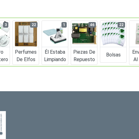
3
22
1
46
22
ro
Perfumes
Él Estaba
Piezas De
En
Bolsas
tero
De Elfos
Limpiando
Repuesto
Al