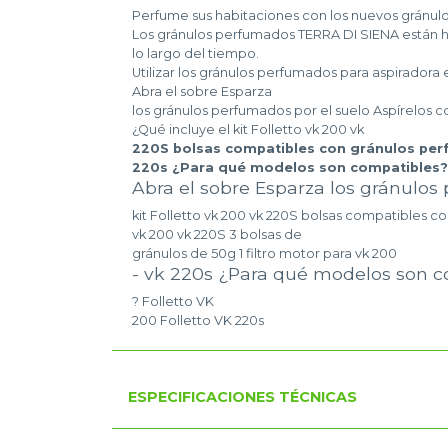
Perfume sus habitaciones con los nuevos gránulos
Los gránulos perfumados TERRA DI SIENA están hec
lo largo del tiempo.
Utilizar los gránulos perfumados para aspiradora e
Abra el sobre Esparza
los gránulos perfumados por el suelo Aspírelos c
¿Qué incluye el kit Folletto vk 200 vk
220S bolsas compatibles con gránulos perfu
220s ¿Para qué modelos son compatibles? 
Abra el sobre Esparza los gránulos 
kit Folletto vk 200 vk 220S bolsas compatibles c
vk 200 vk 220S 3 bolsas de
gránulos de 50g 1 filtro motor para vk 200
- vk 220s ¿Para qué modelos son 
? Folletto VK
200 Folletto VK 220s
ESPECIFICACIONES TÉCNICAS