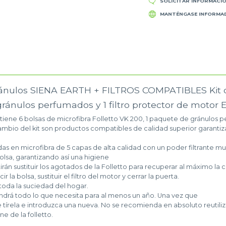
SOLICITAR INFORMACI
MANTÉNGASE INFORMA
ránulos SIENA EARTH + FILTROS COMPATIBLES Kit 
ránulos perfumados y 1 filtro protector de motor 
ene 6 bolsas de microfibra Folletto VK 200, 1 paquete de gránulos pe
ambio del kit son productos compatibles de calidad superior garantiz
as en microfibra de 5 capas de alta calidad con un poder filtrante muy
lsa, garantizando así una higiene
tirán sustituir los agotados de la Folletto para recuperar al máximo la
ir la bolsa, sustituir el filtro del motor y cerrar la puerta.
toda la suciedad del hogar.
endrá todo lo que necesita para al menos un año. Una vez que
írela e introduzca una nueva. No se recomienda en absoluto reutiliza
e de la folletto.