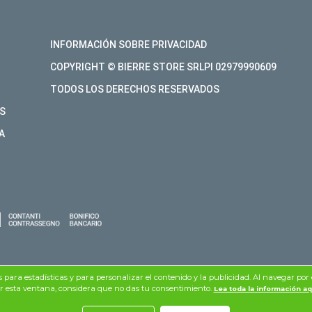
INFORMACIÓN SOBRE PRIVACIDAD
COPYRIGHT © BIERRE STORE SRLPI 02979990609
TODOS LOS DERECHOS RESERVADOS
S
A
os para estadísticas y para personalizar el contenido y la publicidad. Al navegar por 
r esta ventana, considera que no das tu consentimiento.
Lea toda la información aq