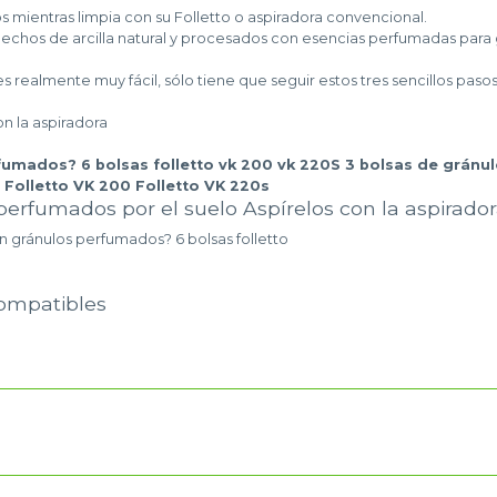
 mientras limpia con su Folletto o aspiradora convencional.
hos de arcilla natural y procesados con esencias perfumadas para gara
s realmente muy fácil, sólo tiene que seguir estos tres sencillos pasos
on la aspiradora
mados? 6 bolsas folletto vk 200 vk 220S 3 bolsas de gránulos
Folletto VK 200 Folletto VK 220s
perfumados por el suelo Aspírelos con la aspirador
on gránulos perfumados? 6 bolsas folletto
compatibles