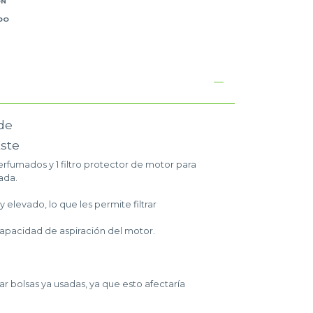
ÓN
DO
de
Este
rfumados y 1 filtro protector de motor para
ada.
 elevado, lo que les permite filtrar
 capacidad de aspiración del motor.
r bolsas ya usadas, ya que esto afectaría