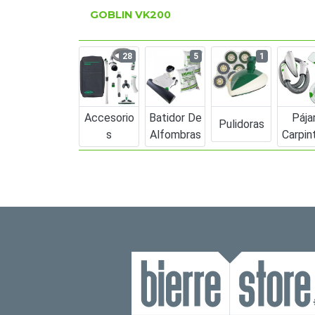
GOBLIN VK200
28
5
1
Accesorio
Batidor De
Pája
Pulidoras
S
Alfombras
Carpin