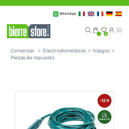
Saltar al contenido principal
WhatsApp
0
Comenzar
>
Electrodomésticos
>
trasgos
>
Piezas de repuesto
-12%
GRATIS