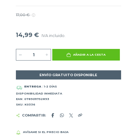
17,00 €
14,99 €
IVA incluido.
AÑADIR A LA CESTA
ENVÍO GRATUITO DISPONIBLE
ENTREGA
: 1-2 DÍAS
DISPONIBILIDAD INMEDIATA
EAN: 0789011752893
SKU: K0336
COMPARTIR:
AVÍSAME SI EL PRECIO BAJA