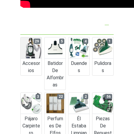
29
5
4
1
Accesor
Batidor
Duende
Pulidora
Ios
De
S
S
Alfombr
As
3
22
2
56
Pájaro
Perfum
Él
Piezas
Carpinte
Es De
Estaba
De
Ro
Elfos
Limpian
Repuest