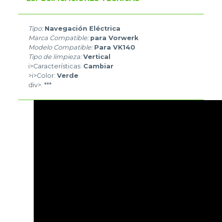
Tipo:
Navegación Eléctrica
Marca Compatible:
para Vorwerk
Modelo Compatible:
Para VK140
Tipo de limpieza:
Vertical
i>Características:
Cambiar
>i>Color:
Verde
div>. ***