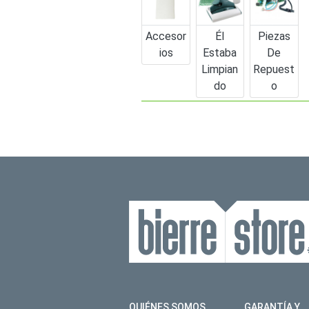
Accesor
Él
Piezas
Ios
Estaba
De
Limpian
Repuest
Do
O
QUIÉNES SOMOS
GARANTÍA Y