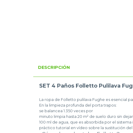
DESCRIPCIÓN
SET 4 Paños Folletto Pulilava Fu
La ropa de Folletto pulilava Fughe es esencial p
En la limpieza profunda del porta trapos:
se balancea 1.350 veces por
minuto limpia hasta 20 m² de suelo duro sin dejar
100 ml de agua, que es absorbida por el sistema
práctico tutorial en vídeo sobre la sustitución d