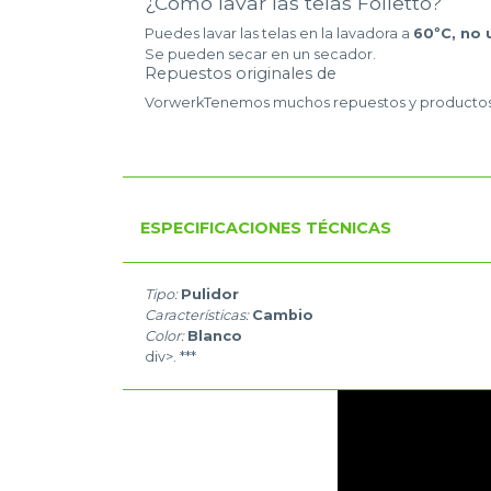
¿Cómo lavar las telas Folletto?
Puedes lavar las telas en la lavadora a
60ºC, no 
Se pueden secar en un secador.
Repuestos originales de
VorwerkTenemos muchos repuestos y productos or
ESPECIFICACIONES TÉCNICAS
Tipo:
Pulidor
Características:
Cambio
Color:
Blanco
div>. ***